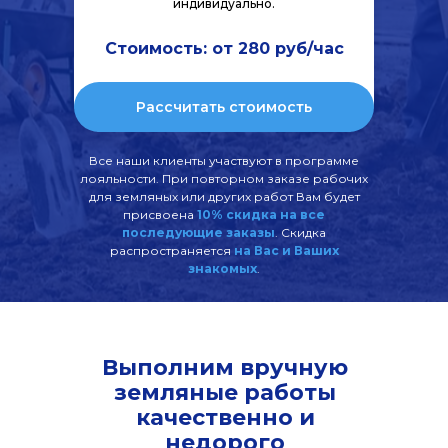
индивидуально.
Стоимость: от 280 руб/час
Рассчитать стоимость
Все наши клиенты участвуют в программе
лояльности. При повторном заказе рабочих
для земляных или других работ Вам будет
присвоена
10% скидка на все
последующие заказы
. Скидка
распространяется
на Вас и Ваших
знакомых
.
Выполним вручную
земляные работы
качественно и
недорого